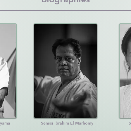
iyama
Sensei Ibrahim El Marhomy
S