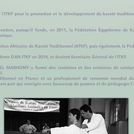
l'ITKF pour la promotion et le développement du karaté traditionne
évotion, puisqu'il fonde, en
2011
, la Fédération Egyptienne de Ka
hnique.
ration Africaine de Karaté Traditionnel (ATKF), puis également, la F
sa 8ème DAN ITKF en
2014
, et devient Secrétaire Général de l'ITKF.
 EL MARHOMY a formé des centaines et des centaines de ceinture
l.
raditionnel en France et un professionnel de renommé mondial d
r hors pair qui enseigne avec beaucoup de passion et de pédagogie l