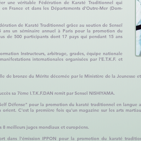
éer une véritable Fédération de Karaté Traditionnel qui
K.F. en France et dans les Départements d’Outre-Mer (Dom-
dération de Karaté Traditionnel grâce au soutien de Senseï
5 ans un séminaire annuel à Paris pour la promotion du
Plus de 500 participants dont 17 pays qui pendant 15 ans
.
rmation Instructeurs, arbitrage, grades, équipe nationale
 manifestations internationales organisées par l’E.T.K.F. et
aille de bronze du Mérite décernée par le Ministère de la Jeunesse et
uccès sa 7ème I.T.K.F.DAN remit par Senseï NISHIYAMA.
Self Défense" pour la promotion du karaté traditionnel en langue a
 orient. C'est la première fois qu'un magazine sur les arts martia
es 8 meilleurs juges mondiaux et européens.
rt dans l'émission IPPON pour la promotion du karaté tradition