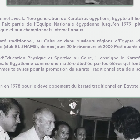
onnel avec la 1ère génération de Karatékas égyptiens, Egypte affiliée
. Fait partie de l’Equipe Nationale égyptienne jusqu’en 1979, p
que et aux championnats Internationaux.
é traditionnel, au Caire et dans plusieurs régions d’Egypte (
 (club EL SHAMS), de nos jours 20 Instructeurs et 2000 Pratiquants e
 d’Education Physique et Sportive au Caire, il enseigne le Karaté 
onale Egyptienne comme une matière étudiée par les élèves qui font
mmes télévisés pour la promotion du Karaté Traditionnel et aide à s
tien en 1978 pour le développement du karaté traditionnel en Egypte.