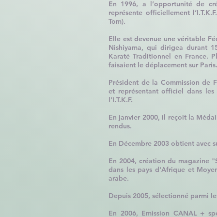
En 1996
, a l’opportunité de cr
représente officiellement l’I.T.
Tom).
Elle est devenue une véritable Fé
Nishiyama, qui dirigea durant 1
Karaté Traditionnel en France. 
faisaient le déplacement sur Paris
Président de la Commission de Fo
et représentant officiel dans les
l’I.T.K.F.
En janvier 2000
, il reçoit la Méd
rendus.
En Décembre 2003
obtient avec s
En 2004
, création du magazine "
dans les pays d'Afrique et Moyen
arabe.
Depuis 2005
, sélectionné parmi l
En 2006
, Emission CANAL + spo