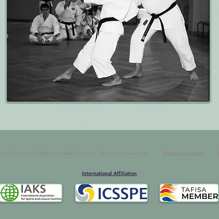
ion de Karaté Traditionnel Budo France - Tous droits réservés
Mentions légales
International Affiliation