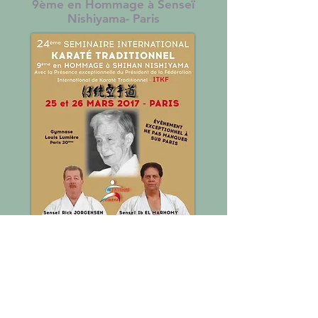
9ème en Hommage à Senseï
Nishiyama- Paris